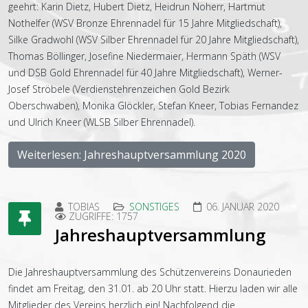
geehrt: Karin Dietz, Hubert Dietz, Heidrun Noherr, Hartmut
Nothelfer (WSV Bronze Ehrennadel für 15 Jahre Mitgliedschaft),
Silke Gradwohl (WSV Silber Ehrennadel für 20 Jahre Mitgliedschaft),
Thomas Böllinger, Josefine Niedermaier, Hermann Späth (WSV
und DSB Gold Ehrennadel für 40 Jahre Mitgliedschaft), Werner-
Josef Ströbele (Verdienstehrenzeichen Gold Bezirk
Oberschwaben), Monika Glöckler, Stefan Kneer, Tobias Fernandez
und Ulrich Kneer (WLSB Silber Ehrennadel).
Weiterlesen: Jahreshauptversammlung 2020
TOBIAS
SONSTIGES
06. JANUAR 2020
ZUGRIFFE: 1757
Jahreshauptversammlung
Die Jahreshauptversammlung des Schützenvereins Donaurieden
findet am Freitag, den 31.01. ab 20 Uhr statt. Hierzu laden wir alle
Mitglieder des Vereins herzlich ein! Nachfolgend die