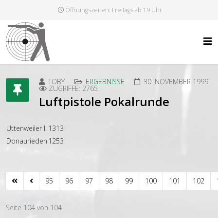
Öffnungszeiten: Freitags ab 19 Uhr
TOBY
ERGEBNISSE
30. NOVEMBER 1999
ZUGRIFFE: 2765
Luftpistole Pokalrunde
Uttenweiler II
1313
Donaurieden
1253
95
96
97
98
99
100
101
102
Seite 104 von 104