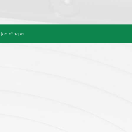
on JoomShaper