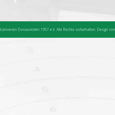
zenverein Donaurieden 1957 e.V. Alle Rechte vorbehalten. Design v