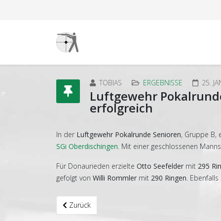
TOBIAS
ERGEBNISSE
25. J
Luftgewehr Pokalrund
erfolgreich
In der
Luftgewehr Pokalrunde Senioren
, Gruppe B,
SGi Oberdischingen
. Mit einer geschlossenen Manns
Für Donaurieden erzielte
Otto Seefelder
mit
295 Ri
gefolgt von
Willi Rommler
mit
290 Ringen
. Ebenfalls
Vorheriger Beitrag: Luftpistole Pokalrunde: Dona
Zurück