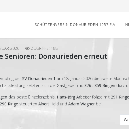
SCHÜTZENVEREIN DONAURIEDEN 1957 E.V.
N
ANUAR 2026
ZUGRIFFE: 188
e Senioren: Donaurieden erneut
 empfing der
SV Donaurieden 1
am 18. Januar 2026 die zweite Mannsch
chaftsleistung setzten sich die Gastgeber mit
876 : 859 Ringen
durch.
ngen
das beste Einzelergebnis.
Hans-Jörg Arbeiter
folgte mit
291 Ring
290 Ringe
steuerten
Albert Held
und
Adam Wagner
bei.
urieden mit klarem Heimsieg
Nä
We